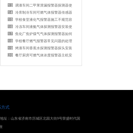
调漆车间二甲苯泄漏报警器探测器使
用中的小常识
冷库制冷车间可燃气体报警器传感器
种类有哪些？
学校食堂液化气报警器施工不规范容
易出现故障
冷冻车间液氨气体探测报警器安装使
用范围
焦化厂焦炉煤气气体探测报警器如何
减少发生故障
学校餐厅燃气报警器常见问题的处理
方法
烤漆车间香蕉水探测报警器探头安装
说明
餐厅厨房可燃气体浓度报警器主机安
装说明
系方式
地址：山东省济南市历城区北园大街9号荣盛时代国
座