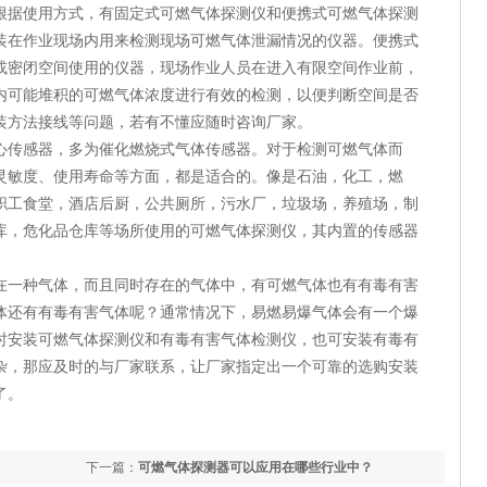
根据使用方式，有固定式可燃气体探测仪和便携式可燃气体探测
装在作业现场内用来检测现场可燃气体泄漏情况的仪器。便携式
或密闭空间使用的仪器，现场作业人员在进入有限空间作业前，
内可能堆积的可燃气体浓度进行有效的检测，以便判断空间是否
装方法接线等问题，若有不懂应随时咨询厂家。
心传感器，多为催化燃烧式气体传感器。对于检测可燃气体而
灵敏度、使用寿命等方面，都是适合的。像是石油，化工，燃
职工食堂，酒店后厨，公共厕所，污水厂，垃圾场，养殖场，制
库，危化品仓库等场所使用的可燃气体探测仪，其内置的传感器
在一种气体，而且同时存在的气体中，有可燃气体也有有毒有害
体还有有毒有害气体呢？通常情况下，易燃易爆气体会有一个爆
时安装可燃气体探测仪和有毒有害气体检测仪，也可安装有毒有
杂，那应及时的与厂家联系，让厂家指定出一个可靠的选购安装
了。
下一篇：
可燃气体探测器可以应用在哪些行业中？