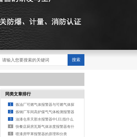
搜索
同类文章排行
炼油厂可燃气体报警器与可燃气体探
测器的区别
炼钢厂车间高炉煤气气体检测报警器
安装环境特点
油漆仓库天那水报警器中LEL指什么
快餐店厨房瓦斯气体浓度报警器有什
么作用
喷漆房甲苯报警器的原理和分类