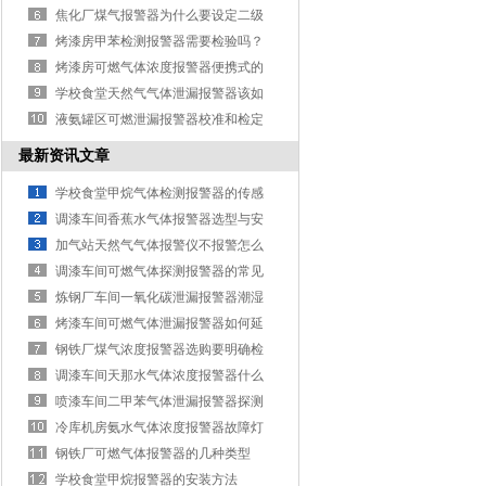
焦化厂煤气报警器为什么要设定二级
报警呢
烤漆房甲苯检测报警器需要检验吗？
烤漆房可燃气体浓度报警器便携式的
保养注意事项
学校食堂天然气气体泄漏报警器该如
何标定
液氨罐区可燃泄漏报警器校准和检定
知识
最新资讯文章
学校食堂甲烷气体检测报警器的传感
器按照检测原理分类
调漆车间香蕉水气体报警器选型与安
装的注意事项
加气站天然气气体报警仪不报警怎么
回事？
调漆车间可燃气体探测报警器的常见
影响因素
炼钢厂车间一氧化碳泄漏报警器潮湿
环境有什么影响？
烤漆车间可燃气体泄漏报警器如何延
长寿命？
钢铁厂煤气浓度报警器选购要明确检
测目的
调漆车间天那水气体浓度报警器什么
原因会导致故障
喷漆车间二甲苯气体泄漏报警器探测
器的五大错误观念
冷库机房氨水气体浓度报警器故障灯
一直响怎么办？
钢铁厂可燃气体报警器的几种类型
学校食堂甲烷报警器的安装方法