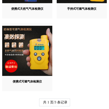
便携式天然气气体检测仪
手持式可燃气体检测仪
便携式可燃气体检测仪
共 1 页/3 条记录