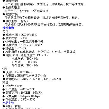
◆ 测量准确
采用先进的进口传感器，性能稳定，灵敏度高，抗中毒性能好。
◆ 防爆型设计
可用于工厂条件的1、2区危险场合。
◆ 维修方便
传感器采用数字化模组设计，现场更换时无需校零、标定。
◆ 声光报警（标配）
可选择配接RAS-6000型防爆声光报警灯，实现现场声光报警。
技术参数
电气
◆ 供电电源：DC24V±15%
◆ 最大功率：＜1W
◆ 信号输出：一组无源常开信号
◆ 连接线缆：≥RVV 3×1.5mm2
◆ 准确度：±5%FS
◆ 检测原理：催化燃烧式、电化学式、红外式、半导体式
◆ 响应时间：催化燃烧式 T90＜30s
电化学式 T90＜60s
红外式 T90＜90s
半导体式 T90＜60s
认证
◆ 天津：Exd II C T6 Gb
◆ 公安部：消防产品合格评定中心
◆ 应用标准：GB15322.1-2003，GB12358-2006
环境
◆ IP等级：IP65
◆ 工作温度：-40℃～70℃
◆ 湿度范围：10%RH～95%RH
◆ 压力范围：86Kpa～106Kpa
◆ 存储温度：-25℃～55℃
产品安装
◆ 材料：铸铝