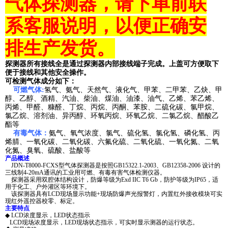
气体探测器，请下单前联
系客服说明，以便正确安
排生产发货。
探测器所有接线全是通过探测器内部接线端子完成。上盖可方便取下
便于接线和其他安全操作。
可检测气体成分如下：
可燃气体:
氢气、氨气、天然气、液化气、甲苯、二甲苯、乙炔、甲
醇、乙醇、酒精、汽油、柴油、煤油、油漆、油气、乙烯、苯乙烯、
丙烯、甲醛、糠醛、丁烷、丙烷、丙酮、苯胺、二硫化碳、氯甲烷、
氯乙烷、溶剂油、异丙醇、环氧丙烷、环氧乙烷、二氯乙烷、醋酸乙
酯等
有毒气体：
氨气、氧气浓度、氯气、硫化氢、氯化氢、磷化氢、丙
烯腈、一氧化碳、二氧化碳、六氟化硫、二氧化硫、一氧化氮、二氧
化氮、臭氧、硫酸、盐酸等
产品概述
JDN-T8000-FCXS型气体探测器是按照GB15322.1-2003、GB12358-2006 设计的
三线制4-20mA通讯的工业用可燃、有毒有害气体检测仪器。
探测器采用双腔体结构设计，防爆等级为Exd IIC T6 Gb，防护等级为IP65，适
用于化工、户外灌区等环境下。
该探测器具有LCD现场显示功能+现场防爆声光报警灯，内置红外接收模块可实
现红外遥控器校零、标定。
主要特点
◆ LCD浓度显示，LED状态指示
LCD现场浓度显示，LED现场状态指示，可实时显示测器的运行状态。