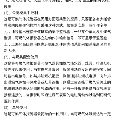
气、液化石油气、天然气等)的制造、储藏、工矿企业的消防设施。
民用
(1)、公寓楼集中控制
这是可燃气体报警器在民用方面最典型的应用，只要配备有大楼管
理员的民用住宅楼均可采用这种方式。报警器安装于各个住宅单
元，通过输出连接于值班室的集中监视盘，一旦某个单元发生煤气
泄漏，可燃气体报警器立刻动作并输出信号，即可显示于监视盘
上，上海的高级住宅区也开始配套使用类似系统例如浦东新区的泰
新大楼。
(2)、与燃具配套使用
这是将可燃气体报警器与燃气器具如燃气热水器、灶具、排油烟机
等连接起来使用，当有燃气泄漏时，报警器动作发出声光报警，同
时输出电信号。如与排油烟机配套，则接通排油烟机电源，向外排
出泄漏气体如与热水器或灶具连接，则通过使连接于燃气管路上的
电磁阀动作来达到切断气路的作用。还有一种报警器是与煤气表直
接相连接的，当报警时即通过煤气表里的电磁阀动作以达到切断气
源的作用.
(3)、单独使用
这是可燃气体报警器最简单的一种用法，当可燃气体泄漏达到一定