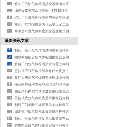
及检定要求
炼油厂汽油气体检测报警器泄漏处置
方案
油漆仓库天那水报警器中LEL指什么
炼油厂可燃气体报警器与可燃气体探
测器的区别
焦化厂煤气报警器为什么要设定二级
报警呢
烤漆房可燃气体浓度报警器便携式的
保养注意事项
最新资讯文章
制药厂氟化氢气体浓度报警器怎样检
测零点？
物联网醋酸乙酯气体检测报警器使用
前怎样检验？
炼钢厂丙烷气体检测报警装置怎样判
断好坏？
壁挂式丁烷气体报警器有什么优点？
餐厅厨房沼气气体报警器现场怎样确
定安装？
物联网有机挥发物VOC气体气体泄漏
报警器的安装要求有什么？
固定式环丙烷气体浓度含量报警器怎
样接线？
壁挂式戊烷气体浓度显示报警器控制
器怎样维护？
制药厂丙烯酸气体报警器怎样检查气
体？
固定式甲酸乙酯气体报警器怎样设置
报警值？
制药厂臭氧气体浓度显示报警器在民
生方面怎样应用？
防爆型乙醇气体报警器安装常识有什