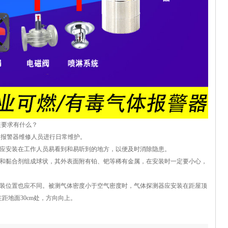
装要求有什么？
气体报警器维修人员进行日常维护。
应安装在工作人员易看到和易听到的地方，以便及时消除隐患。
和黏合剂组成球状，其外表面附有铂、钯等稀有金属，在安装时一定要小心，
装位置也应不同。被测气体密度小于空气密度时，气体探测器应安装在距屋顶
在距地面30cm处，方向向上。