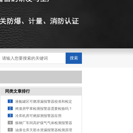
搜索
同类文章排行
液氨罐区可燃泄漏报警器校准和检定
知识
烤漆房甲苯检测报警器需要检验吗？
冷库机房可燃探测报警器应用
炼钢厂车间高炉煤气气体检测报警器
安装环境特点
油漆仓库天那水泄漏报警器检测原理