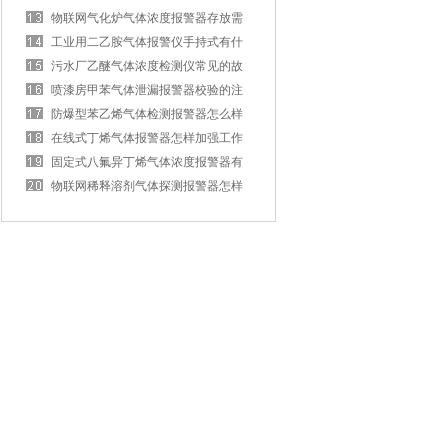
么？
物联网气化炉气体浓度报警器存放需
要注意什么？
工业用二乙胺气体报警仪手持式有什
么特性？
污水厂乙醚气体浓度检测仪常见的故
障怎样解决？
喷漆房甲苯气体泄漏报警器校验的注
意事项有什么？
防爆型苯乙烯气体检测报警器怎么样
安装核心部件？
在线式丁烯气体报警器怎样加强工作
固定式八氟异丁烯气体浓度报警器有
哪些种类？
物联网稀释溶剂气体探测报警器怎样
排查常见故障？