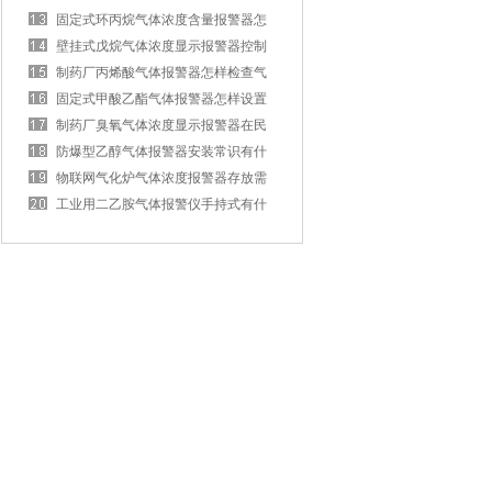
报警器的安装要求有什么？
固定式环丙烷气体浓度含量报警器怎
样接线？
壁挂式戊烷气体浓度显示报警器控制
器怎样维护？
制药厂丙烯酸气体报警器怎样检查气
体？
固定式甲酸乙酯气体报警器怎样设置
报警值？
制药厂臭氧气体浓度显示报警器在民
生方面怎样应用？
防爆型乙醇气体报警器安装常识有什
么？
物联网气化炉气体浓度报警器存放需
要注意什么？
工业用二乙胺气体报警仪手持式有什
么特性？