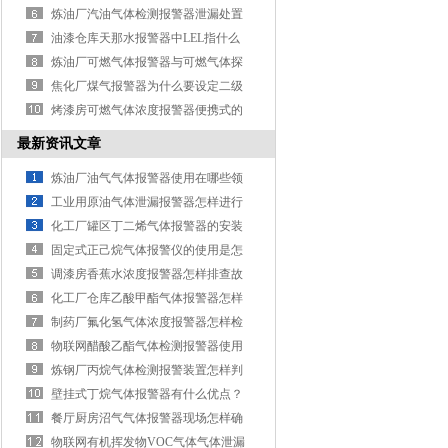
及检定要求
炼油厂汽油气体检测报警器泄漏处置
方案
油漆仓库天那水报警器中LEL指什么
炼油厂可燃气体报警器与可燃气体探
测器的区别
焦化厂煤气报警器为什么要设定二级
报警呢
烤漆房可燃气体浓度报警器便携式的
保养注意事项
最新资讯文章
炼油厂油气气体报警器使用在哪些领
域？
工业用原油气体泄漏报警器怎样进行
定期维护？
化工厂罐区丁二烯气体报警器的安装
距离有多少?
固定式正己烷气体报警仪的使用是怎
样的？
调漆房香蕉水浓度报警器怎样排查故
障？
化工厂仓库乙酸甲酯气体报警器怎样
确定检测位置？
制药厂氟化氢气体浓度报警器怎样检
测零点？
物联网醋酸乙酯气体检测报警器使用
前怎样检验？
炼钢厂丙烷气体检测报警装置怎样判
断好坏？
壁挂式丁烷气体报警器有什么优点？
餐厅厨房沼气气体报警器现场怎样确
定安装？
物联网有机挥发物VOC气体气体泄漏