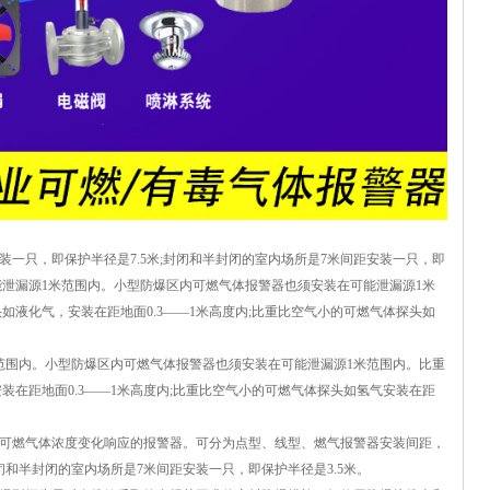
装一只，即保护半径是7.5米;封闭和半封闭的室内场所是7米间距安装一只，即
能泄漏源1米范围内。小型防爆区内可燃气体报警器也须安装在可能泄漏源1米
头如液化气，安装在距地面0.3——1米高度内;比重比空气小的可燃气体探头如
范围内。小型防爆区内可燃气体报警器也须安装在可能泄漏源1米范围内。比重
安装在距地面0.3——1米高度内;比重比空气小的可燃气体探头如氢气安装在距
可燃气体浓度变化响应的报警器。可分为点型、线型、燃气报警器安装间距，
封闭和半封闭的室内场所是7米间距安装一只，即保护半径是3.5米。