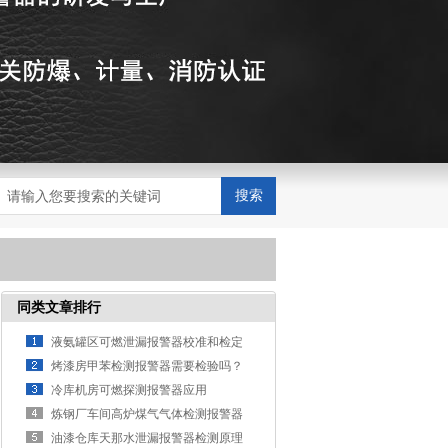
搜索
同类文章排行
液氨罐区可燃泄漏报警器校准和检定
知识
烤漆房甲苯检测报警器需要检验吗？
冷库机房可燃探测报警器应用
炼钢厂车间高炉煤气气体检测报警器
安装环境特点
油漆仓库天那水泄漏报警器检测原理